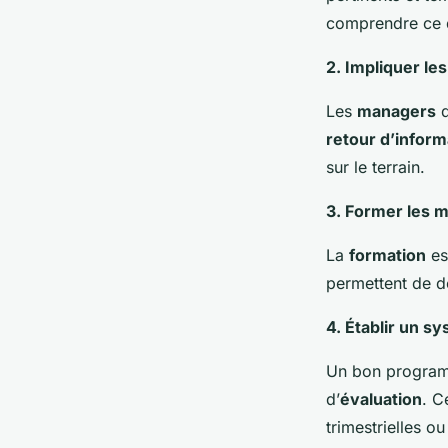
comprendre ce q
2. Impliquer le
Les
managers
d
retour d’inform
sur le terrain.
3. Former les 
La
formation
es
permettent de d
4. Établir un s
Un bon progra
d’
évaluation
. C
trimestrielles ou