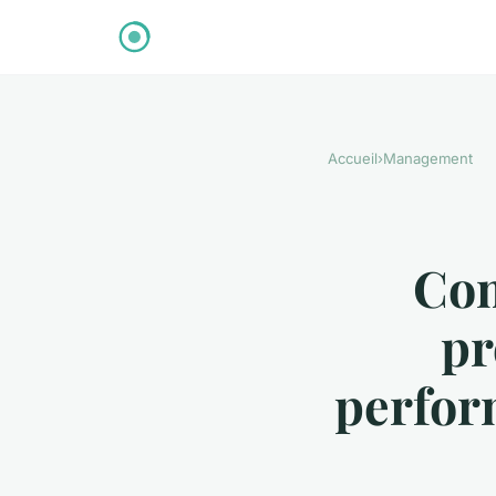
Accueil
›
Management
Com
pr
perfor