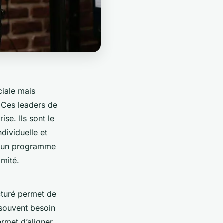
ciale mais
 Ces leaders de
ise. Ils sont le
ndividuelle et
un programme
mité.
cturé permet de
souvent besoin
ermet d’aligner