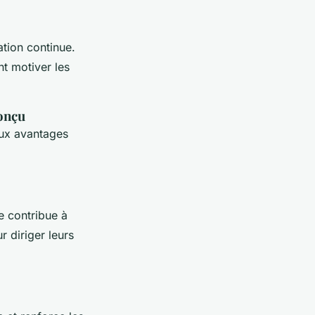
ation continue.
t motiver les
onçu
ux avantages
e contribue à
 diriger leurs