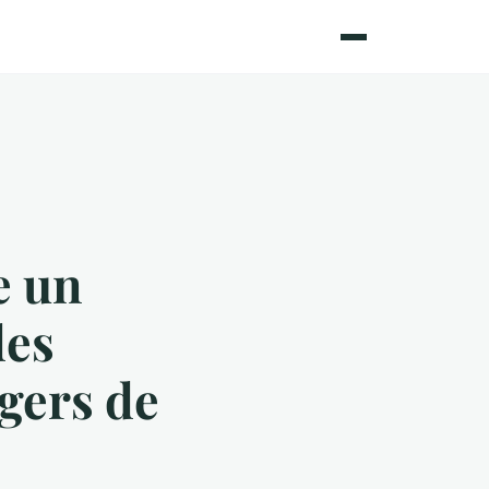
e un
des
gers de