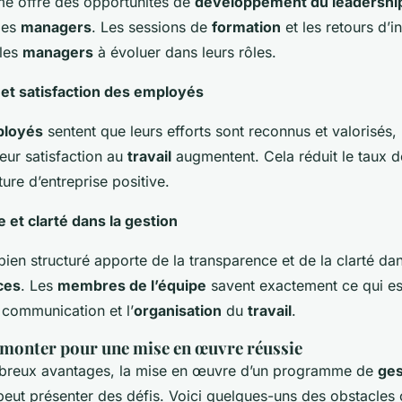
e offre des opportunités de
développement du leadershi
es
managers
. Les sessions de
formation
et les retours d’i
 les
managers
à évoluer dans leurs rôles.
et satisfaction des employés
loyés
sentent que leurs efforts sont reconnus et valorisés, 
eur satisfaction au
travail
augmentent. Cela réduit le taux de
ture d’entreprise positive.
 et clarté dans la gestion
en structuré apporte de la transparence et de la clarté da
ces
. Les
membres de l’équipe
savent exactement ce qui es
a communication et l’
organisation
du
travail
.
urmonter pour une mise en œuvre réussie
breux avantages, la mise en œuvre d’un programme de
ges
eut présenter des défis. Voici quelques-uns des obstacles 