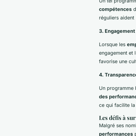
Un tel programm
compétences
d
réguliers aident
3. Engagement 
Lorsque les
emp
engagement et l
favorise une cul
4. Transparence
Un programme bi
des performan
ce qui facilite l
Les défis à s
Malgré ses nom
performances
p