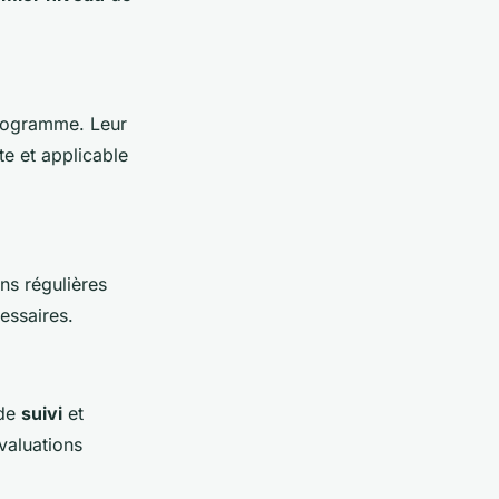
programme. Leur
te et applicable
ns régulières
essaires.
 de
suivi
et
évaluations