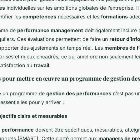
es
individuelles sur les ambitions globales de l’entreprise. Il
tifier les
compétences
nécessaires et les
formations
adéq
mme de
performance management
doit également inclure
uliers. Ces évaluations permettent de faire un
retour d’inf
’apporter des ajustements en temps réel. Les
membres de l’
lorisés et mieux encadrés, ce qui améliore non seulement l
satisfaction au
travail
.
és pour mettre en œuvre un programme de gestion de
e un programme de
gestion des performances
n’est pas un
essentielles pour y arriver :
bjectifs clairs et mesurables
de performance
doivent être spécifiques, mesurables, atteig
emporels (SMART). Cette clarté permet aux
managers de pre