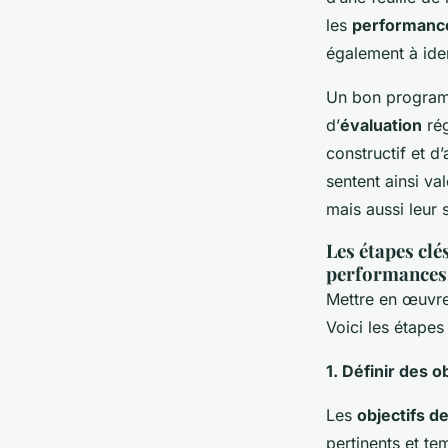
les
performanc
également à iden
Un bon progra
d’
évaluation
rég
constructif et d
sentent ainsi va
mais aussi leur 
Les étapes cl
performances
Mettre en œuvr
Voici les étapes 
1. Définir des o
Les
objectifs 
pertinents et t