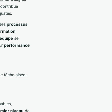
 contribue
uates.
 des
processus
ormation
équipe
se
eur
performance
s
e tâche aisée.
nables,
mier niveau
de