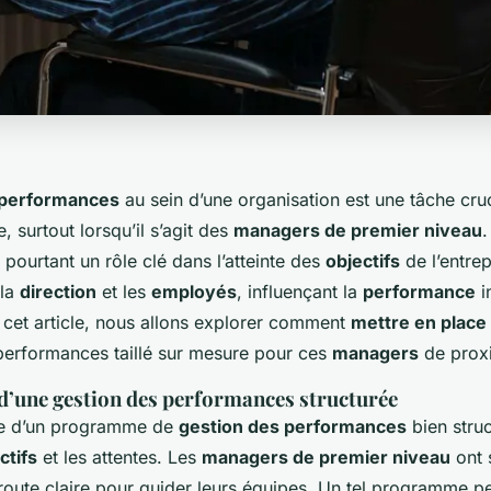
 performances
au sein d’une organisation est une tâche cru
, surtout lorsqu’il s’agit des
managers de premier niveau
.
 pourtant un rôle clé dans l’atteinte des
objectifs
de l’entrepr
 la
direction
et les
employés
, influençant la
performance
i
 cet article, nous allons explorer comment
mettre en place
performances taillé sur mesure pour ces
managers
de proxi
d’une gestion des performances structurée
ce d’un programme de
gestion des performances
bien stru
ctifs
et les attentes. Les
managers de premier niveau
ont 
 route claire pour guider leurs équipes. Un tel programme p