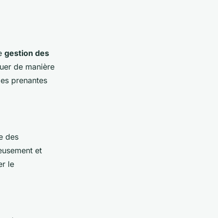
de
gestion des
quer de manière
ies prenantes
e des
neusement et
r le