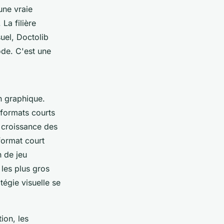
une vraie
La filière
uel, Doctolib
ode. C'est une
n graphique.
 formats courts
a croissance des
format court
n de jeu
 les plus gros
égie visuelle se
ion, les