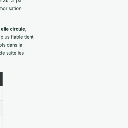
de 36 % par
morisation
elle circule,
lus fiable tient
ois dans la
de suite les