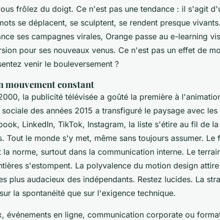
ous frôlez du doigt. Ce n'est pas une tendance : il s'agit d'
mots se déplacent, se sculptent, se rendent presque vivants. 
ance ses campagnes virales, Orange passe au e-learning vis
rsion pour ses nouveaux venus. Ce n'est pas un effet de m
sentez venir le bouleversement ?
en mouvement constant
000, la publicité télévisée a goûté la première à l'animatio
e sociale des années 2015 a transfiguré le paysage avec les
ook, LinkedIn, TikTok, Instagram, la liste s'étire au fil de l
. Tout le monde s'y met, même sans toujours assumer. Le 
 la norme, surtout dans la communication interne. Le terrai
rontières s'estompent. La polyvalence du motion design attire
s plus audacieux des indépendants. Restez lucides. La strat
 sur la spontanéité que sur l'exigence technique.
, événements en ligne, communication corporate ou format