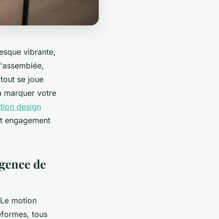
esque vibrante,
l'assemblée,
 tout se joue
à marquer votre
tion design
out engagement
agence de
 Le motion
teformes, tous