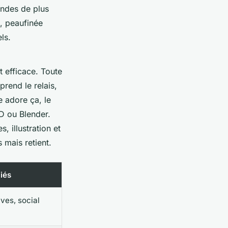
ondes de plus
, peaufinée
ls.
t efficace. Toute
prend le relais,
e adore ça, le
4D ou Blender.
, illustration et
mais retient.
iés
ives, social