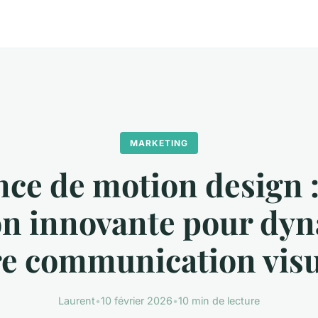
MARKETING
ce de motion design 
on innovante pour dy
re communication visu
Laurent
•
10 février 2026
•
10 min de lecture