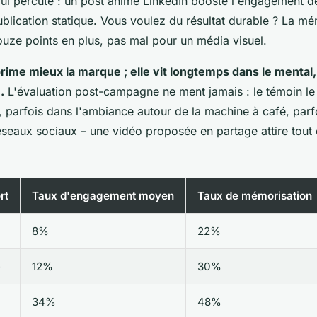
 qui percute : un post animé LinkedIn booste l'engagement 
blication statique. Vous voulez du résultat durable ? La mé
ouze points en plus, pas mal pour un média visuel.
rime mieux la marque ; elle vit longtemps dans le mental, 
.
L'évaluation post-campagne ne ment jamais : le témoin le p
, parfois dans l'ambiance autour de la machine à café, parf
 réseaux sociaux – une vidéo proposée en partage attire tout 
rt
Taux d'engagement moyen
Taux de mémorisation
8%
22%
e
12%
30%
34%
48%