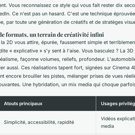
nt.
Vous reconnaissez ce style qui vous fait rester dix sec
kedIn. Ce n'est pas un hasard. C'est une technique éprouvée
, par toute une génération de créatifs et de stratèges visue
de formats, un terrain de créativité infini
la 2D vous attire, épurée, faussement simple et terriblemen
te « explicative » s'y sent à l'aise. Vous basculez ? La 3D 
éalisme, façonne volumes, reliefs, profondeur. L'automobil
er aussi. Ces réalisations tapent fort, signées sur Cinema 
nt encore brouiller les pistes, mélanger prises de vues réelles
uvantes. Une hybridation, un mix media qui choque parfois 
Atouts principaux
Usages privilég
Vidéos explicat
Simplicité, accessibilité, rapidité
media