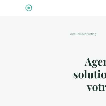
Accueil
›
Marketing
Agen
soluti
vot