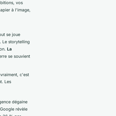
mbitions, vos
apier à l'image,
out se joue
 Le storytelling
son.
La
erre se souvient
vraiment, c'est
t. Les
agence dégaine
h Google révèle