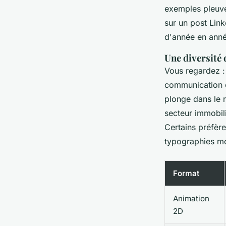
exemples pleuve
sur un post Lin
d'année en année
Une diversité 
Vous regardez : 
communication di
plonge dans le r
secteur immobili
Certains préfère
typographies mo
Format
Animation
2D